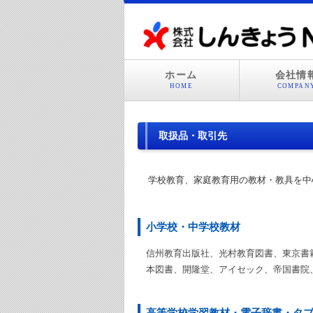
ホーム
会社情
HOME
COMPAN
取扱品・取引先
学校教育、家庭教育用の教材・教具を中
小学校・中学校教材
信州教育出版社、光村教育図書、東京書籍
本図書、開隆堂、アイセック、帝国書院
高等学校学習教材・電子辞書・タ