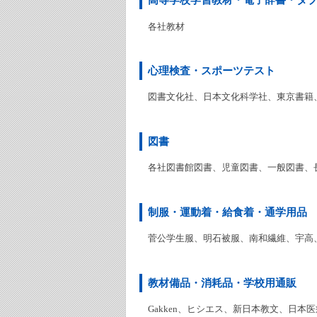
各社教材
心理検査・スポーツテスト
図書文化社、日本文化科学社、東京書籍、
図書
各社図書館図書、児童図書、一般図書、
制服・運動着・給食着・通学用品
菅公学生服、明石被服、南和繊維、宇高
教材備品・消耗品・学校用通販
Gakken、ヒシエス、新日本教文、日